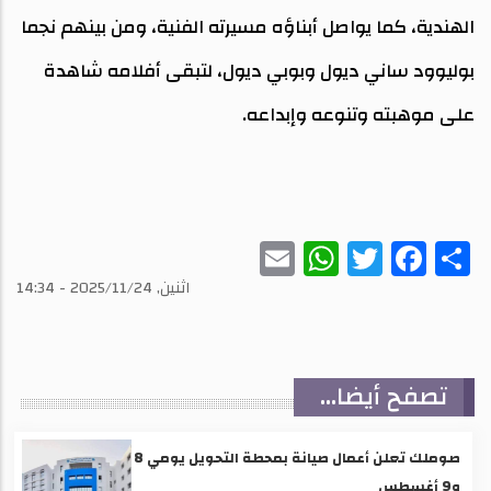
الهندية، كما يواصل أبناؤه مسيرته الفنية، ومن بينهم نجما
بوليوود ساني ديول وبوبي ديول، لتبقى أفلامه شاهدة
على موهبته وتنوعه وإبداعه.
WhatsApp
Email
Twitter
Facebook
Share
اثنين, 2025/11/24 - 14:34
تصفح أيضا...
صوملك تعلن أعمال صيانة بمحطة التحويل يومي 8
و9 أغسطس