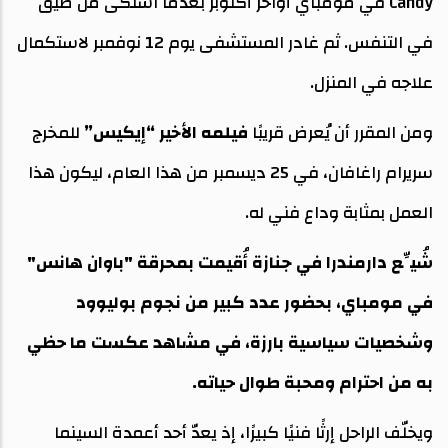
Candy في مومباي أواخر أكتوبر بعدما اشتكى من ضيق
في التنفس. ثم غادر المستشفى يوم 12 نوفمبر لاستكمال
علاجه في المنزل.
ومن المقرر أن يُعرض قريبًا
فيلمه الأخير “إيكيس”
للمخرج
سريرام راغافان، في 25 ديسمبر من هذا العام، ليكون هذا
العمل بمثابة وداع فني له.
شُيِّع دارمندرا في جنازة أُقيمت بمحرقة "باوان هانس"
في مومباي، بحضور عدد كبير من نجوم بوليوود
وشخصيات سياسية بارزة، في مشاهد عكست ما حظي
به من احترام ومحبة طوال حياته.
ويخلّف الراحل إرثًا فنيًا كبيرًا، إذ يعدّ أحد أعمدة السينما