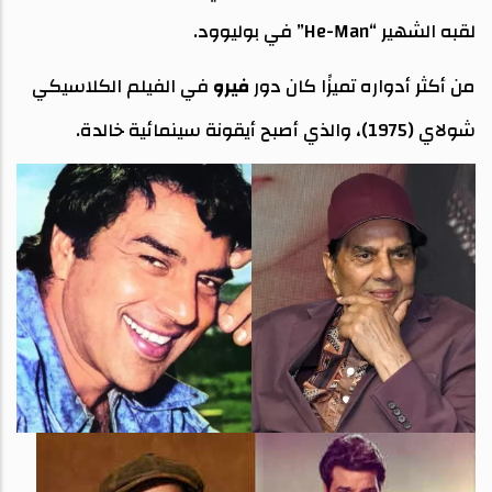
لقبه الشهير “He-Man” في بوليوود.
من أكثر أدواره تميزًا كان دور
فيرو
في الفيلم الكلاسيكي
شولاي
(1975)، والذي أصبح أيقونة سينمائية خالدة.