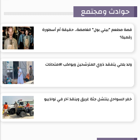
حوادث ومجتمع
قصة مطعم "بيلي بول" الغامضة.. حقيقة أم أسطورة
رقمية؟
ولد بلالي يتفقد ذوي المترشحين ويواكب الامتحانات
خفر السواحل ينتشل جثة غريق وينقذ آخر في نواذيبو