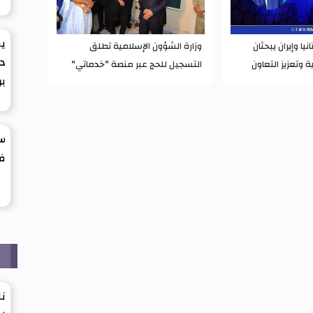
يق
نيا وإيران يبحثان
وزارة الشؤون الإسلامية تطلق
د
ة وتعزيز التعاون
التسجيل للحج عبر منصة "خدماتي"
بر
سب
ف
ر
نا