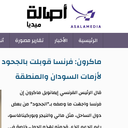
Main
الرئيسية
الأخبار
تقارير مصورة
أن
navigation
ماكرون: فرنسا قوبلت بالجحود ف
لأزمات السودان والمنطقة
قال الرئيس الفرنسي إيمانويل ماكرون إن
فرنسا واجهت ما وصفه بـ"الجحود" من بعض
دول الساحل، مثل مالي والنيجر وبوركينافاسو،
رغم الدعم الذي قدمته لهذه الدول، خاصة في