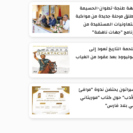
هة طنجة-تطوان-الحسيمة
لق مرحلة جديدة من مواكبة
تعاونيات المستفيدة من
نامج "جهات ناهضة"
حمة التاريخ تعود إلى
ليوود بعد عقود من الغياب
راتون يحتضن ندوة "مرافئ
أدب" حول كتاب "موريتاني
 بلاد فارس"