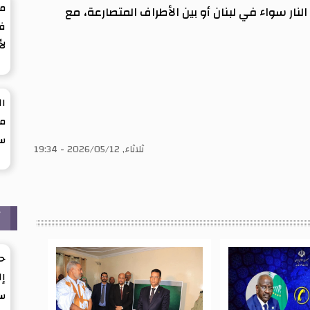
ما
نار سواء في لبنان أو بين الأطراف المتصارعة، مع
في
لأ
ال
من
س
ثلاثاء, 2026/05/12 - 19:34
آ
حي
إل
س