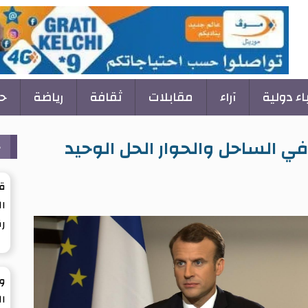
باء دولية
آراء
مقابلات
ثقافة
رياضة
ح
ح
ي الساحل والحوار الحل الوحيد
ق
ال
ر
ول
ال