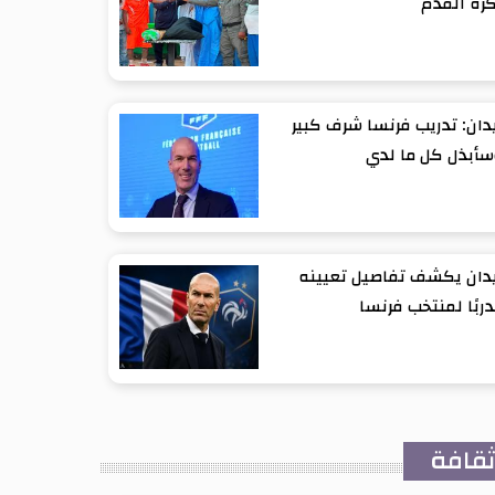
رة القدم
دان: تدريب فرنسا شرف كبير
أبذل كل ما لدي
دان يكشف تفاصيل تعيينه
ربًا لمنتخب فرنسا
قافة