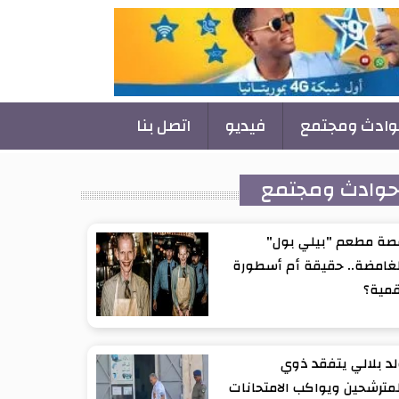
وادث ومجتمع
فيديو
اتصل بنا
وادث ومجتمع
صة مطعم "بيلي بول"
غامضة.. حقيقة أم أسطورة
قمية؟
د بلالي يتفقد ذوي
مترشحين ويواكب الامتحانات