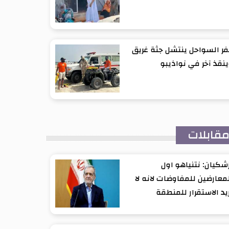
ر السواحل ينتشل جثة غريق
نقذ آخر في نواذيبو
قابلات
شكيان: نتنياهو اول
معارضين للمفاوضات لانه لا
يد الاستقرار للمنطقة