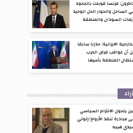
كرون: فرنسا قوبلت بالجحود
 الساحل والحوار الحل الوحيد
زمات السودان والمنطقة
خارجية الايرانية: حذرنا سابقا
 أن عواقب فرض الحرب
تطال المنطقة بأسرها
راء
ن يتحول الالتزام السياسي
ى مبادرة تنقذ الأرواح/إلولي
يدي هيبه