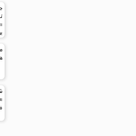
ج
تط
ال
بر
مل
هو
شي
ال
في