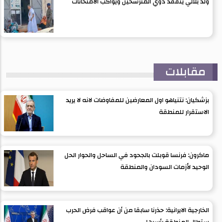
ولد بلالي يتفقد ذوي المترشحين ويواكب الامتحانات
مقابلات
بزشكيان: نتنياهو اول المعارضين للمفاوضات لانه لا يريد
الاستقرار للمنطقة
ماكرون: فرنسا قوبلت بالجحود في الساحل والحوار الحل
الوحيد لأزمات السودان والمنطقة
الخارجية الايرانية: حذرنا سابقا من أن عواقب فرض الحرب