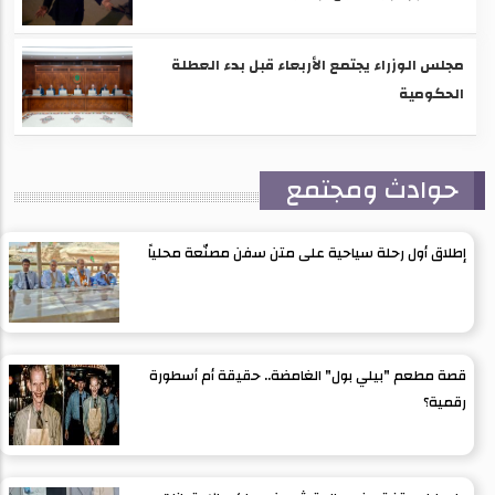
مجلس الوزراء يجتمع الأربعاء قبل بدء العطلة
الحكومية
حوادث ومجتمع
إطلاق أول رحلة سياحية على متن سفن مصنّعة محلياً
قصة مطعم "بيلي بول" الغامضة.. حقيقة أم أسطورة
رقمية؟