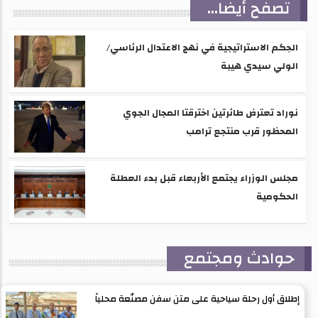
تصفح أيضا...
الحِكم الاستراتيجية في نهج الاعتدال الرئاسي/
الولي سيدي هيبة
نوراد تعترض طائرتين اخترقتا المجال الجوي
المحظور قرب منتجع ترامب
مجلس الوزراء يجتمع الأربعاء قبل بدء العطلة
الحكومية
حوادث ومجتمع
إطلاق أول رحلة سياحية على متن سفن مصنّعة محلياً