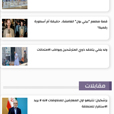
قصة مطعم "بيلي بول" الغامضة.. حقيقة أم أسطورة
رقمية؟
ولد بلالي يتفقد ذوي المترشحين ويواكب الامتحانات
مقابلات
بزشكيان: نتنياهو اول المعارضين للمفاوضات لانه لا يريد
الاستقرار للمنطقة