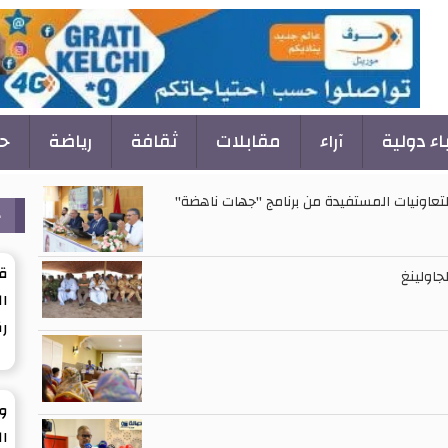
باء دولية
آراء
مقابلات
ثقافة
رياضة
ح
عاونيات المستفيدة من برنامج "جهات ناهضة"
ح
ق
ال
ر
ول
ال