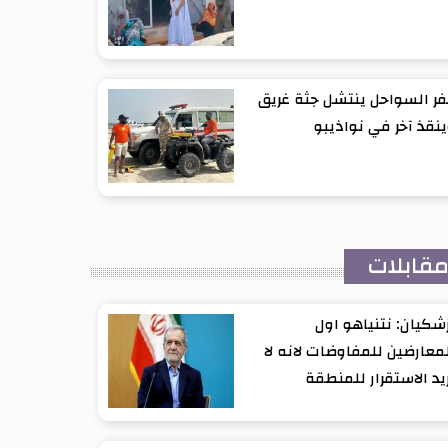
ر السواحل ينتشل جثة غريق
نقذ آخر في نواذيبو
قابلات
شكيان: نتنياهو اول
معارضين للمفاوضات لانه لا
يد الاستقرار للمنطقة