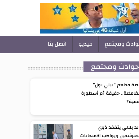
وادث ومجتمع
فيديو
اتصل بنا
وادث ومجتمع
صة مطعم "بيلي بول"
غامضة.. حقيقة أم أسطورة
قمية؟
د بلالي يتفقد ذوي
مترشحين ويواكب الامتحانات