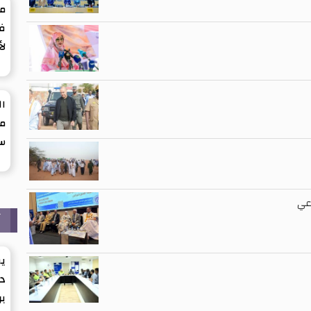
ما
في
لأ
ال
من
س
عي
آ
يق
د
بر