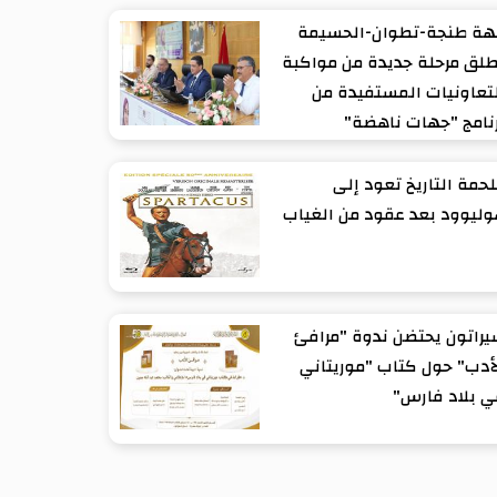
هة طنجة-تطوان-الحسيمة
لق مرحلة جديدة من مواكبة
تعاونيات المستفيدة من
نامج "جهات ناهضة"
حمة التاريخ تعود إلى
ليوود بعد عقود من الغياب
راتون يحتضن ندوة "مرافئ
أدب" حول كتاب "موريتاني
 بلاد فارس"