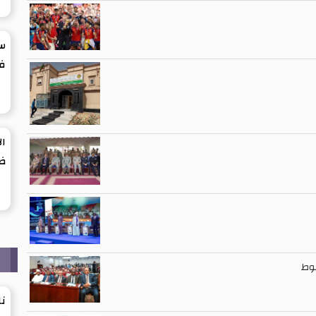
سب
ف
ال
ضم
ر
شوط
نا