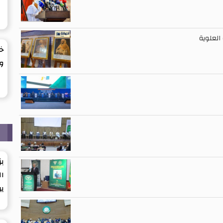
العلوية
خف
وي
م
بز
ال
ير