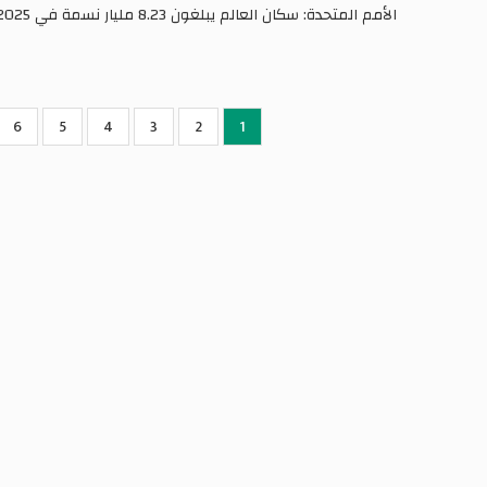
الأمم المتحدة: سكان العالم يبلغون 8.23 مليار نسمة في 2025
Pagination
1
2
Current
الصفحة
3
الصفحة
4
الصفحة
5
الصفحة
6
الص
page