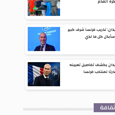
رة القدم
دان: تدريب فرنسا شرف كبير
أبذل كل ما لدي
دان يكشف تفاصيل تعيينه
ربًا لمنتخب فرنسا
قافة