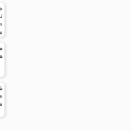
ج
تط
ال
بر
مل
هو
شي
ال
في