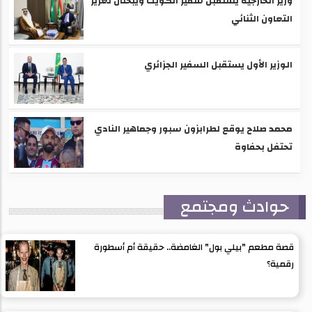
وزير الخارجية يستقبل سفير الكويت ويبحثان تعزيز
التعاون الثنائي
الوزير الأول يستقبل السفير الجزائري
محمد صلاح يوقع لطرابزون سبور وجماهير النادي
تحتفل بحفاوة
حوادث ومجتمع
قصة مطعم "بيلي بول" الغامضة.. حقيقة أم أسطورة
رقمية؟