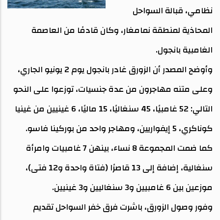
نظامي، قبالة السواحل
المحاذية لمنطقة نمامغار، وكان قادمًا من العاصمة
الغامبية بانجول.
وأوضح المصدر أن الزورق غادر بانجول يوم 2 يونيو الجاري،
وعلى متنه مهاجرون من عدة جنسيات، توزعوا على النحو
التالي: 52 غامبيًا، 45 سنغاليًا، 15 ماليًا، 6 غينيين من غينيا
كوناكري، 5 إيفواريين، ومهاجر واحد من بوركينا فاسو.
كما ضمت المجموعة 8 نساء، بينهن 7 غامبيات وامرأة
سنغالية، إضافة إلى 13 قاصرًا (فتاة واحدة و12 فتى)،
موزعين بين 6 غامبيين و3 سنغاليين و3 غينيين.
وفور وصول الزورق، باشرت فرق خفر السواحل تقديم