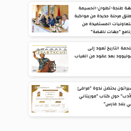
هة طنجة-تطوان-الحسيمة
لق مرحلة جديدة من مواكبة
تعاونيات المستفيدة من
نامج "جهات ناهضة"
حمة التاريخ تعود إلى
ليوود بعد عقود من الغياب
راتون يحتضن ندوة "مرافئ
أدب" حول كتاب "موريتاني
 بلاد فارس"