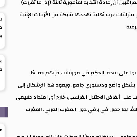
بين أن إعادة انتخابه لمأمورية ثالثة (إذا ما تقررت)
ن منزلقات حرب أهلية تهددها شبكة من الأزمات الإثنية
يق
رعية
د
بر
سب
ف
قبوا على سدة الحكم في موريتانيا، فإنهم جميعًا
 بشكل واضح ودستوري جامع. ويعود هذا الإشكال إلى
مت على أنقاض الاحتلال الفرنسي، خارج أي امتداد طبيعي
لافًا لما حصل في باقي دول المغرب العربي. المغرب
ر
مح
ديولوجي استغلته مبكرًا الحركات ذات المرجعية الزنجية،