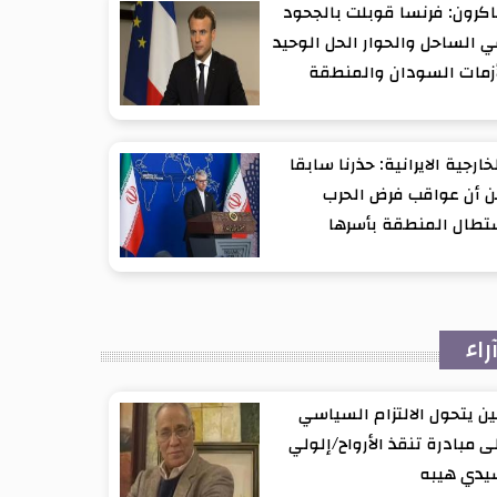
كرون: فرنسا قوبلت بالجحود
 الساحل والحوار الحل الوحيد
زمات السودان والمنطقة
خارجية الايرانية: حذرنا سابقا
 أن عواقب فرض الحرب
تطال المنطقة بأسرها
راء
ن يتحول الالتزام السياسي
ى مبادرة تنقذ الأرواح/إلولي
يدي هيبه