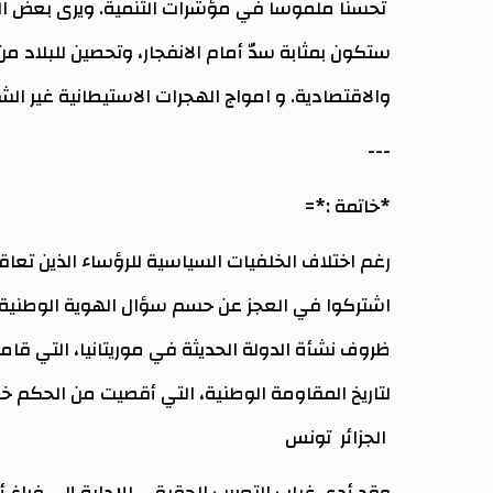
تحسنًا ملموسا في مؤشرات التنمية. ويرى بعض المراق
ستكون بمثابة سدّ أمام الانفجار، وتحصين للبلاد م
والاقتصادية. و امواج الهجرات الاستيطانية غير الش
---
*خاتمة :*=
رغم اختلاف الخلفيات السياسية للرؤساء الذين تعا
اشتركوا في العجز عن حسم سؤال الهوية الوطنية
ظروف نشأة الدولة الحديثة في موريتانيا، التي قا
لتاريخ المقاومة الوطنية، التي أقصيت من الحكم خ
الجزائر تونس
وقد أدى غياب التعريب الحقيقي للإدارة إلى فراغ أي