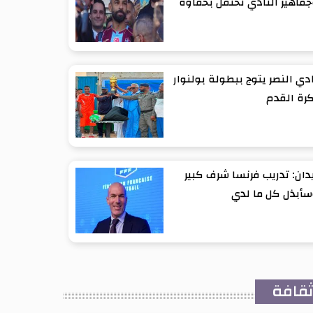
ماهير النادي تحتفل بحفاوة
دي النصر يتوج ببطولة بولنوار
رة القدم
دان: تدريب فرنسا شرف كبير
أبذل كل ما لدي
قافة