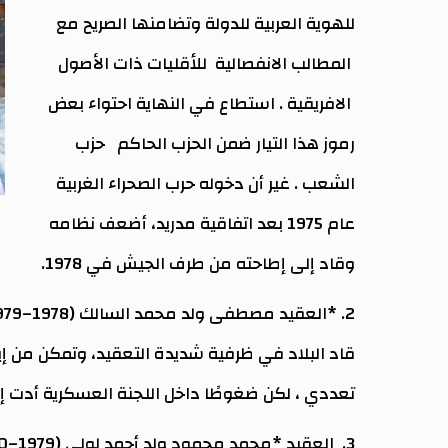
للهوية العربية للدولة وتضامنها الصريح مع
المطالب الانفصالية للأقليات ذات الأصول
الافريقية . استطاع في النهاية احتواء بعض
رموز هذا التيار ضمن الحزب الحاكم حزب
الشعب . غير أن دخوله حرب الصحراء الغربية
عام 1975 بعد اتفاقية مدريد، أضعف نظامه
وقاد إلى إطاحته من طرف الجيش في 1978.
2. *العقيد مصطفى ولد محمد السالك (1978–1979):*
قاد البلاد في ظرفية شديدة التعقيد، وتمكن من إ
تعددي ، لكن ضغوطًا داخل اللجنة العسكرية أدت إل
3. العقيد *محمد محمود ولد أحمد لولي (1979–1980):*