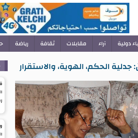
باء دولية
آراء
مقابلات
ثقافة
رياضة
ح
ح
: جدلية الحكم، الهوية، والاستقرار
ق
ال
ر
ول
ال