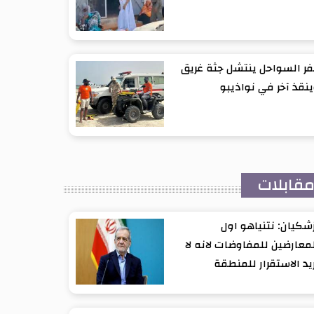
ر السواحل ينتشل جثة غريق
نقذ آخر في نواذيبو
قابلات
شكيان: نتنياهو اول
معارضين للمفاوضات لانه لا
يد الاستقرار للمنطقة