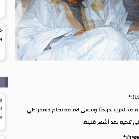
خف
وي
م
بز
ال
يقاف الحرب تدريجيًا وسعى لاقامة نظام ديمقراطي
ير
ى تنحيه بعد أشهر قليلة.