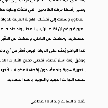
وعلى رأسها حركة الكادحين، التي نشأت برعاية فك
المجاور، وسعت إلى تفكيك الهوية العربية للدولة.
العروبة ورغم أن نظام الرئيس المختار ولد داداه لم
العسكرية، وحكمت من الباطن، وتمكنت من التأثير ف
هذا الواقع يُحتّم على الدولة اليوم، أكثر من أي و
ووفق رؤية استراتيجية، تقصى جميع التيارات الاديو
بالعربية هويةً جامعةً، دون إقصاء للمكونات الأخرى
لنسف الثوابت الدينية والعربية باسم التعددية.
بقلم ذ السالك ولد اباه المحامى