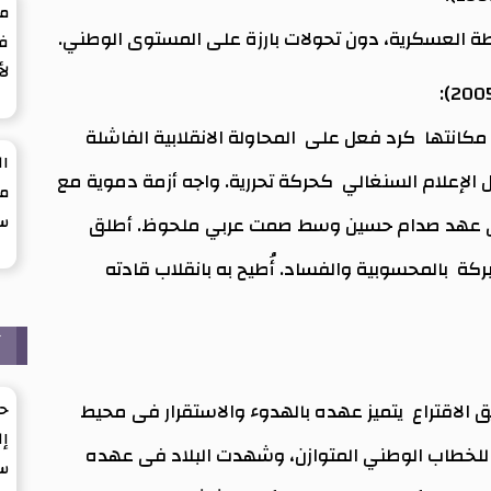
ما
لطة العسكرية، دون تحولات بارزة على المستوى الوطني.
في
لأ
ية العربية مكانتها كرد فعل على المحاولة الانقلابية الفاشلة
ال
ن قبل الإعلام السنغالي كحركة تحررية. واجه أزمة دموية مع
من
س
ن العراق في عهد صدام حسين وسط صمت عربي ملحوظ. أطلق
199، رغم اتهامات مفبركة بالمحسوبية والفساد. أُطيح به بانقلاب قادته
آ
 الاقتراع يتميز عهده بالهدوء والاستقرار فى محيط
حي
إل
 للخطاب الوطني المتوازن، وشهدت البلاد فى عهده
س