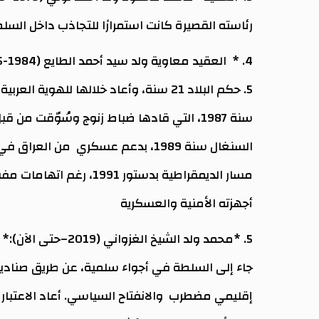
رئاسته القصيرة كانت استمرارًا للتجاذب داخل الس
4. * العقيد معاوية ولد سيد أحمد الطايع (1984-2005):
5. حكم البلاد 21 سنة، وأعاد خلالها للهو
سنة 1987، التي قادها ضباط زنوج وسُوّقت م
السنغال سنة 1989، بدعم عسكري م
مسار الديمقراطية بدستور 1
أجهزته الأمنية والعسكرية
5. *محمد ولد الشيخ الغزواني (2019–حتى الآن):*
جاء إلى السلطة في أجواء سلمية، عن طريق صناديق
إقليمي مضطرب والانفتاح السياسي. أعاد الاعتبار