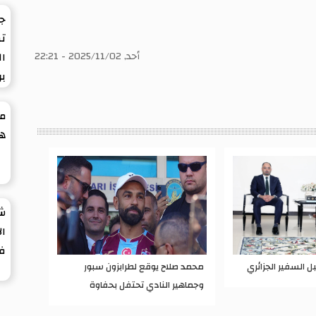
ج
تط
أحد, 2025/11/02 - 22:21
ال
بر
مل
هو
شي
ال
في
بل السفير الجزائري
محمد صلاح يوقع لطرابزون سبور
وجماهير النادي تحتفل بحفاوة