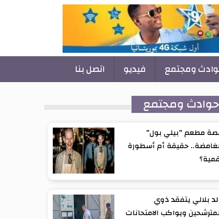
وادث ومجتمع
فيديو
اتصل بنا
وادث ومجتمع
صة مطعم "بيلي بول"
غامضة.. حقيقة أم أسطورة
قمية؟
د بلالي يتفقد ذوي
مترشحين ويواكب الامتحانات