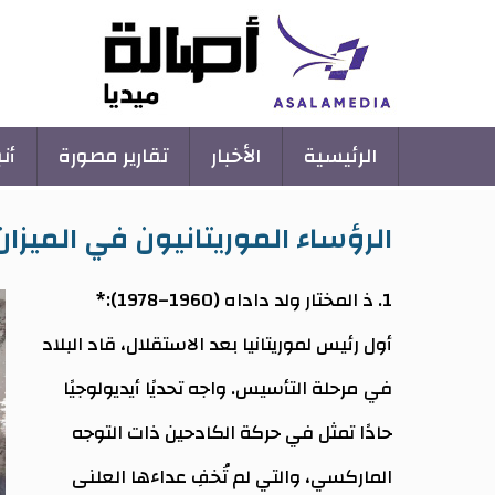
Main
الرئيسية
الأخبار
تقارير مصورة
أن
navigation
الرؤساء الموريتانيون في الميزان
1. ذ المختار ولد داداه (1960–1978):*
أول رئيس لموريتانيا بعد الاستقلال، قاد البلاد
في مرحلة التأسيس. واجه تحديًا أيديولوجيًا
حادًا تمثل في حركة الكادحين ذات التوجه
الماركسي، والتي لم تُخفِ عداءها العلنى