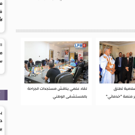
ما
في
لأ
ال
من
س
سلامية تطلق
لقاء علمي يناقش مستجدات الجراحة
آ
ر منصة "خدماتي"
بالمستشفى الوطني
يق
د
بر