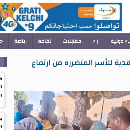
باء دولية
آراء
مقابلات
ثقافة
رياضة
ح
ح
قدية للأسر المتضررة من ارتفاع
ق
ال
ر
ول
ال