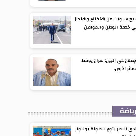
ع سنوات من الانفتاح والانجاز
ي خدمة الوطن والمواطن
إصلاح ذي البين: سراج يوقظ
ائر الأرض.
ياضة
دي النصر يتوج ببطولة بولنوار