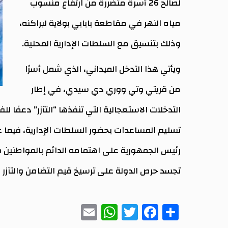
لصالح 26 أسرة متضررة من ارتفاع منسوب
مياه النهر في مقاطعة بابابي بولاية لبراكنه،
وذلك بتنسيق مع السلطات الإدارية المحلية.
ويأتي هذا التدخل الميداني، الذي شمل أسرًا
من قريتي وتي ووري دي سيدي، في إطار
التدخلات الاستعجالية التي تنفذها “التآزر” دعمًا 
تسليم المساعدات بحضور السلطات الإدارية، فيما ع
رئيس الجمهورية على اهتمامه الدائم بالمواطنين 
تجسد حرص الدولة على ترسيخ قيم التضامن والتآزر 
WhatsApp
Email
Twitter
Facebook
Share