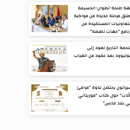
هة طنجة-تطوان-الحسيمة
لق مرحلة جديدة من مواكبة
تعاونيات المستفيدة من
نامج "جهات ناهضة"
حمة التاريخ تعود إلى
ليوود بعد عقود من الغياب
راتون يحتضن ندوة "مرافئ
أدب" حول كتاب "موريتاني
 بلاد فارس"