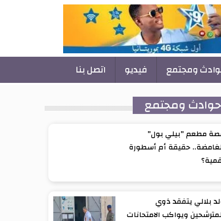
وادث ومجتمع
فيديو
اتصل بنا
وادث ومجتمع
صة مطعم "بيلي بول"
غامضة.. حقيقة أم أسطورة
قمية؟
د بلالي يتفقد ذوي
مترشحين ويواكب الامتحانات