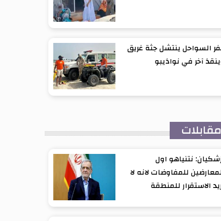
ر السواحل ينتشل جثة غريق
نقذ آخر في نواذيبو
قابلات
شكيان: نتنياهو اول
معارضين للمفاوضات لانه لا
يد الاستقرار للمنطقة