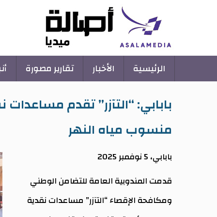
Main
الرئيسية
الأخبار
تقارير مصورة
أن
navigation
بابابي: “التآزر” تقدم مساعدات ن
منسوب مياه النهر
بابابي، 5 نوفمبر 2025
قدمت المندوبية العامة للتضامن الوطني
ومكافحة الإقصاء “التآزر” مساعدات نقدية