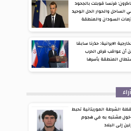
كرون: فرنسا قوبلت بالجحود
 الساحل والحوار الحل الوحيد
زمات السودان والمنطقة
خارجية الايرانية: حذرنا سابقا
 أن عواقب فرض الحرب
تطال المنطقة بأسرها
راء
ظة الشرطة الموريتانية تحبط
خول مشتبه به في هجوم
لين إلى البلاد