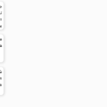
ج
تط
ال
بر
مل
هو
شي
ال
في