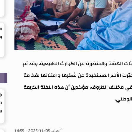
خف
وي
للفئات الهشة والمتضررة من الكوارث الطبيعية. وقد تم
بّرت الأسر المستفيدة عن شكرها وامتنانها لفخامة
م
في مختلف الظروف، مؤكدين أن هذه اللفتة الكريمة
بز
الوطني.
ال
ير
أربعاء, 2025/11/05 - 14:55