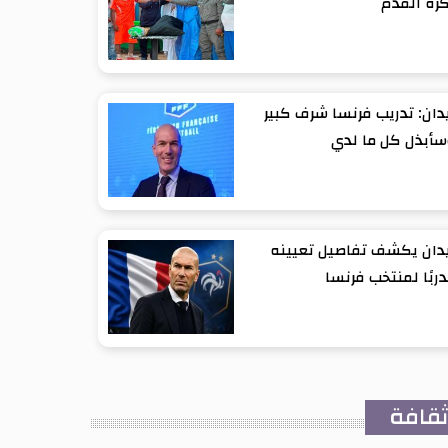
رة القدم
دان: تدريب فرنسا شرف كبير
أبذل كل ما لدي
دان يكشف تفاصيل تعيينه
ربًا لمنتخب فرنسا
قافة