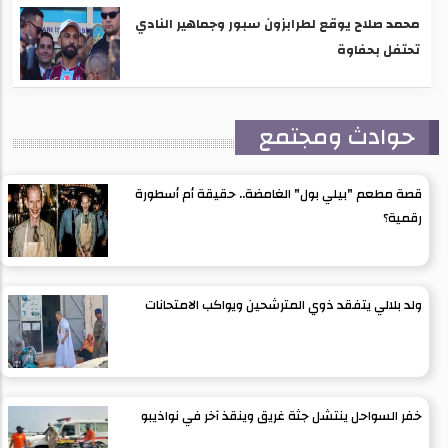
محمد صلاح يوقع لطرابزون سبور وجماهير النادي
تحتفل بحفاوة
حوادث ومجتمع
قصة مطعم "بيلي بول" الغامضة.. حقيقة أم أسطورة
رقمية؟
ولد بلالي يتفقد ذوي المترشحين ويواكب الامتحانات
خفر السواحل ينتشل جثة غريق وينقذ آخر في نواذيبو