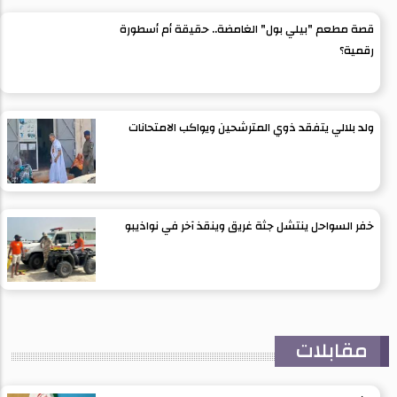
قصة مطعم "بيلي بول" الغامضة.. حقيقة أم أسطورة
رقمية؟
ولد بلالي يتفقد ذوي المترشحين ويواكب الامتحانات
خفر السواحل ينتشل جثة غريق وينقذ آخر في نواذيبو
مقابلات